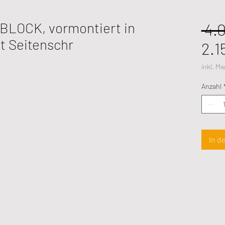
BLOCK, vormontiert in
 4.
t Seitenschr
2.1
inkl. Mw
Anzahl
In d