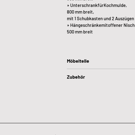
» UnterschrankfürKochmulde,
800 mm breit,
mit 1 Schubkasten und 2 Auszügen
» Hängeschränkemitoffener Nisc
500 mm breit
Möbelteile
Seitenschrank für Einbaugeräte
Zubehör
Unterschrank für Kochmulde
Frontplatte
Einbau-Spüle, Edelstahl
Montageanleitung DE/EN/FR
Spülen-Unterschrank
Seitenschrank-Regal (h: 1907 mm b:
Hängeschrank
Hängeschrank