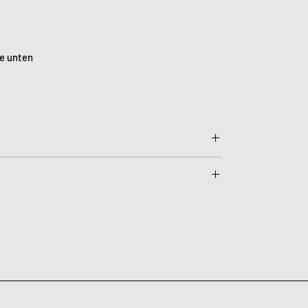
he unten
 300 mm t: 560 mm)