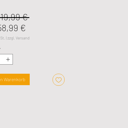
Standardpreis
019,99 € 
Sale-
58,99 €
Preis
St.
|
zzgl. Versand
*
en Warenkorb