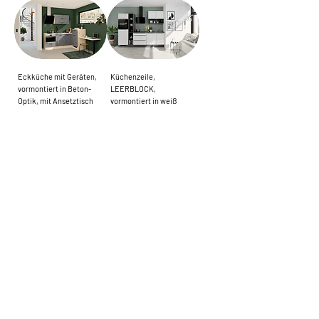
Eckküche mit Geräten,
Küchenzeile,
vormontiert in Beton-
LEERBLOCK,
Optik, mit Ansetztisch
vormontiert in weiß
hochglanz, mit
Standardpreis
Sale-Preis
3.289,00 €
4.790,99 €
Seitenschr
inkl. MwSt.
|
Standardpreis
Sale-Preis
2.158,99 €
4.019,99 €
zzgl. Versand
inkl. MwSt.
|
zzgl. Versand
Küchenzeile mit
Küchenzeile mit
Geräten, vormontiert in
Geräten, vormontiert in
weiß hochglanz, mit
cappucino, mit
Seitenschrankregal
Akzentregal
Standardpreis
Sale-Preis
Preis
3.809,19 €
3.899,10 €
6.240,99 €