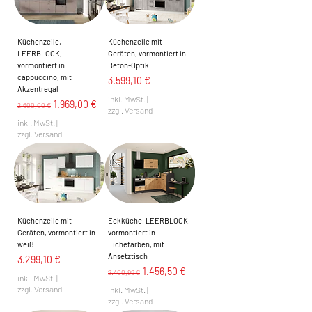
Küchenzeile,
Küchenzeile mit
LEERBLOCK,
Geräten, vormontiert in
vormontiert in
Beton-Optik
cappuccino, mit
Preis
3.599,10 €
Akzentregal
inkl. MwSt.
|
Standardpreis
Sale-Preis
1.969,00 €
2.600,00 €
zzgl. Versand
inkl. MwSt.
|
zzgl. Versand
Küchenzeile mit
Eckküche, LEERBLOCK,
Geräten, vormontiert in
vormontiert in
weiß
Eichefarben, mit
Ansetztisch
Preis
3.299,10 €
Standardpreis
Sale-Preis
1.456,50 €
2.400,99 €
inkl. MwSt.
|
zzgl. Versand
inkl. MwSt.
|
zzgl. Versand