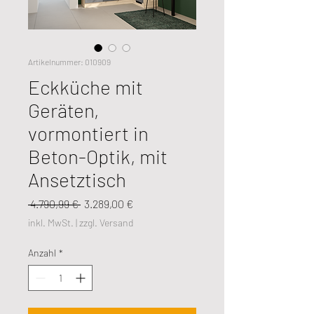
Artikelnummer: 010909
Eckküche mit
Geräten,
vormontiert in
Beton-Optik, mit
Ansetztisch
Standardpreis
Sale-
 4.790,99 € 
3.289,00 €
Preis
inkl. MwSt.
|
zzgl. Versand
Anzahl
*