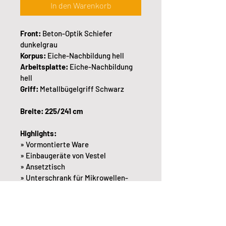
In den Warenkorb
Front: 
Beton-Optik Schiefer 
dunkelgrau
Korpus: 
Eiche-Nachbildung hell
Arbeitsplatte:
 Eiche-Nachbildung 
hell
Griff: 
Metallbügelgriff Schwarz
Breite: 225/241 cm
Highlights:
» Vormontierte Ware
» Einbaugeräte von Vestel
» Ansetztisch
» Unterschrank für Mikrowellen-
gerät und 1 Auszug
600 mm breit
» Kühlgerätmitintegriertem
Gefrierfach