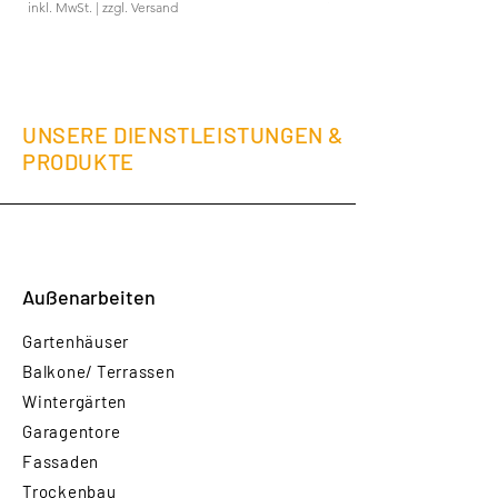
inkl. MwSt.
|
zzgl. Versand
inkl. MwSt.
UNSERE DIENSTLEISTUNGEN &
PRODUKTE
Außenarbeiten
Gartenhäuser
Balkone/ Terrassen
Wintergärten
Garagentore
Fassaden
Trockenbau