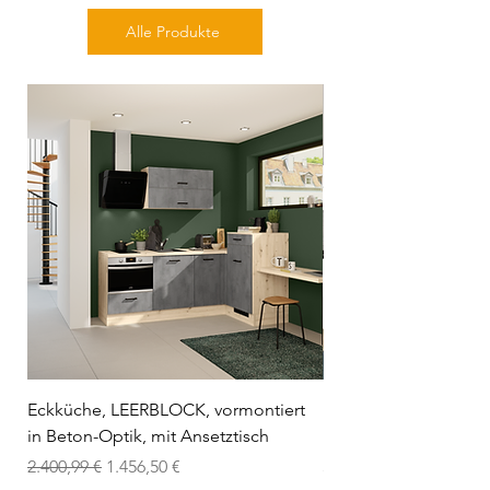
Alle Produkte
Eckküche, LEERBLOCK, vormontiert
Küchenzeile mit Gerä
in Beton-Optik, mit Ansetztisch
in weiß hochglanz, m
Standardpreis
Sale-Preis
Preis
2.400,99 €
1.456,50 €
3.490,90 €